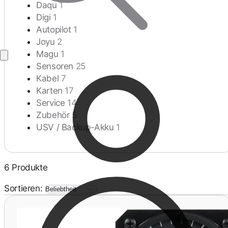
Daqu
1
Digi
1
Autopilot
1
Joyu
2
Magu
1
Sensoren
25
Kabel
7
Karten
17
Service
14
Zubehör
5
USV / Backup-Akku
1
6 Produkte
Sortieren: