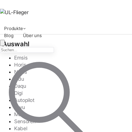
Produkte
Blog
Über uns
Auswahl
Emsis
Horis
Nesis
Indu
Daqu
Digi
Autopilot
Joyu
Magu
Sensoren
Kabel