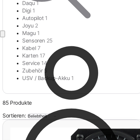
Daqu
1
Digi
1
Autopilot
1
Joyu
2
Magu
1
Sensoren
25
Kabel
7
Karten
17
Service
14
Zubehör
5
USV / Backup-Akku
1
85 Produkte
Sortieren: