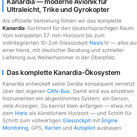
Kanardia — moderne Avionik für
Ultraleicht, Trike und Gyrokopter
Als offizielle Vertretung führen wir das komplette
Kanardia
-Sortiment für den deutschsprachigen Raum.
Vom kompakten 57-mm-Horizont bis zum
vollintegrierten 10-Zoll-Glascockpit
Nesis
IV — alles au
einer Hand, mit deutscher Beratung und schneller
Lieferung aus Weiherhammer in der Oberpfalz.
Das komplette Kanardia-Ökosystem
Kanardia entwickelt seine Geräte konsequent vernetzt
über den eigenen
CAN-Bus
. Damit wird aus einzelnen
Instrumenten ein abgestimmtes System: ein Sensor,
viele Anzeigen. Du kannst klein anfangen — etwa mit
dem
Horis
als künstlichem Horizont — und Schritt für
Schritt zum vollwertigen
Glascockpit
mit
Engine
Monitoring
, GPS,
Karten
und
Autopilot
ausbauen.