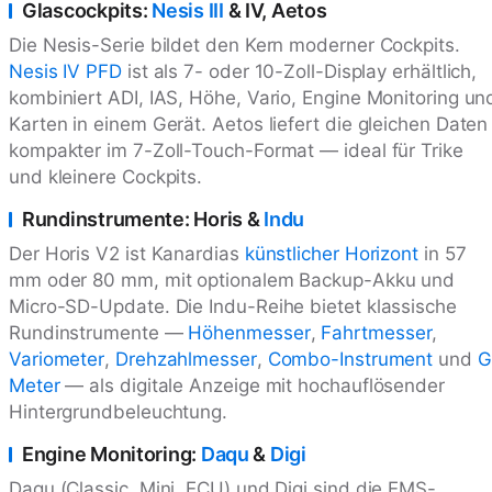
Glascockpits:
Nesis III
& IV, Aetos
Die Nesis-Serie bildet den Kern moderner Cockpits.
Nesis IV
PFD
ist als 7- oder 10-Zoll-Display erhältlich,
kombiniert ADI, IAS, Höhe, Vario, Engine Monitoring un
Karten in einem Gerät. Aetos liefert die gleichen Daten
kompakter im 7-Zoll-Touch-Format — ideal für Trike
und kleinere Cockpits.
Rundinstrumente: Horis &
Indu
Der Horis V2 ist Kanardias
künstlicher Horizont
in 57
mm oder 80 mm, mit optionalem Backup-Akku und
Micro-SD-Update. Die Indu-Reihe bietet klassische
Rundinstrumente —
Höhenmesser
,
Fahrtmesser
,
Variometer
,
Drehzahlmesser
,
Combo-Instrument
und
G
Meter
— als digitale Anzeige mit hochauflösender
Hintergrundbeleuchtung.
Engine Monitoring:
Daqu
&
Digi
Daqu (Classic, Mini, ECU) und Digi sind die EMS-