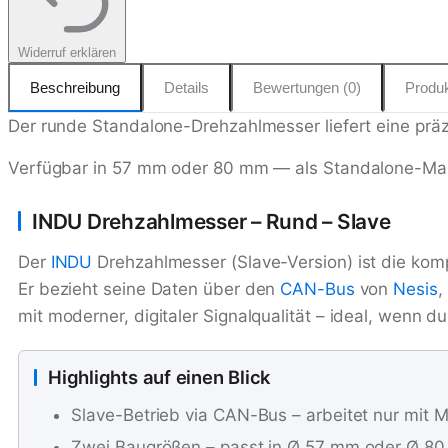
Widerruf erklären
Beschreibung
Details
Bewertungen (0)
Produk
Der runde Standalone-Drehzahlmesser liefert eine pr
Verfügbar in 57 mm oder 80 mm — als Standalone-Ma
INDU Drehzahlmesser – Rund – Slave
Der
INDU
Drehzahlmesser (Slave-Version) ist die ko
Er bezieht seine Daten über den
CAN-Bus
von
Nesis
,
mit moderner, digitaler Signalqualität – ideal, wenn d
Highlights auf einen Blick
Slave-Betrieb via CAN-Bus – arbeitet nur mit M
Zwei Baugrößen – passt in Ø 57 mm oder Ø 8