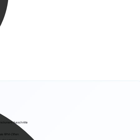
nstrument-Ausschnitte
ale RPM-Ziffern