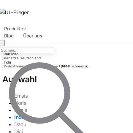
Produkte
Blog
Über uns
Startseite
Kanardia Deutschland
/
Indu
/
Drehzahlmesser – Indu Rundinstrument (RPM/Tachometer)
/
Auswahl
Emsis
Horis
Nesis
Indu
Daqu
Digi