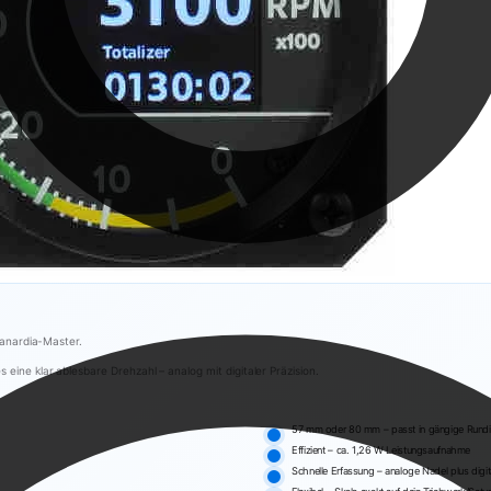
Kanardia-Master.
ne klar ablesbare Drehzahl – analog mit digitaler Präzision.
57 mm oder 80 mm – passt in gängige Rundi
Effizient – ca. 1,26 W Leistungsaufnahme
Schnelle Erfassung – analoge Nadel plus digit