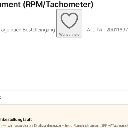
rument (RPM/Tachometer)
1 Tage nach Bestelleingang
Art.-Nr.:
2001169
Wunschliste
bestellung läuft
n — wir reservieren Drehzahlmesser – Indu Rundinstrument (RPM/Tachometer)