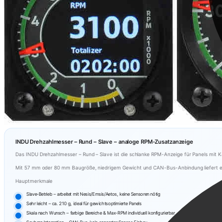
INDU Drehzahlmesser – Rund – Slave – analoge RPM-Zusatzanzeige
Das INDU Drehzahlmesser – Rund – Slave ist die schlanke RPM-Anzeige für Panels mit 
Mit 57 mm oder 80 mm Baugröße, niedrigem Gewicht und CAN-Bus-Anbindung liefert es ei
Hauptmerkmale
Slave-Betrieb – arbeitet mit Nesis/Emsis/Aetos, keine Sensoren nötig
Sehr leicht – ca. 210 g, ideal für gewichtsoptimierte Panels
Skala nach Wunsch – farbige Bereiche & Max-RPM individuell konfigurierbar