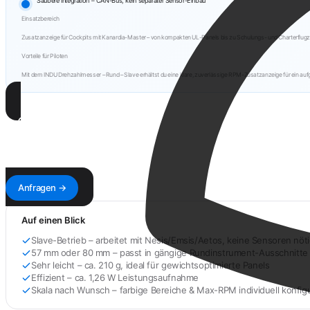
Saubere Integration – CAN-Bus, kein separater Sensor-Einbau
Einsatzbereich
Zusatzanzeige für Cockpits mit Kanardia-Master – von kompakten UL-Panels bis zu Schulungs- und Charterflug
Vorteile für Piloten
Mit dem INDU Drehzahlmesser – Rund – Slave erhältst du eine klare, zuverlässige RPM-Zusatzanzeige für ein auf
KANARDIA SERVICE
Reparatur online anfragen
Antwort innerhalb von 1–3 Werktagen — mit Kostenvoranschlag & Versandadresse.
Anfragen →
Auf einen Blick
Slave-Betrieb – arbeitet mit Nesis/Emsis/Aetos, keine Sensoren nöt
57 mm oder 80 mm – passt in gängige Rundinstrument-Ausschnitte
Sehr leicht – ca. 210 g, ideal für gewichtsoptimierte Panels
Effizient – ca. 1,26 W Leistungsaufnahme
Skala nach Wunsch – farbige Bereiche & Max-RPM individuell konfigu