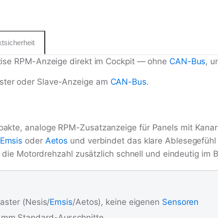
tsicherheit
äzise RPM-Anzeige direkt im Cockpit — ohne
CAN-Bus
, 
ster oder Slave-Anzeige am
CAN-Bus
.
mpakte, analoge RPM-Zusatzanzeige für Panels mit Kana
Emsis
oder
Aetos
und verbindet das klare Ablesegefühl
u die Motordrehzahl zusätzlich schnell und eindeutig im 
aster (Nesis/
Emsis
/Aetos), keine eigenen
Sensoren
0 mm Standard-Ausschnitte