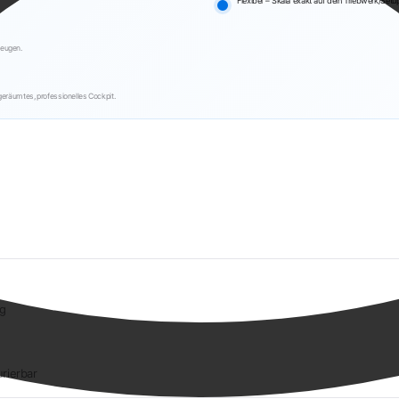
Flexibel – Skala exakt auf dein Triebwerk/Set
zeugen.
geräumtes, professionelles Cockpit.
ig
rierbar