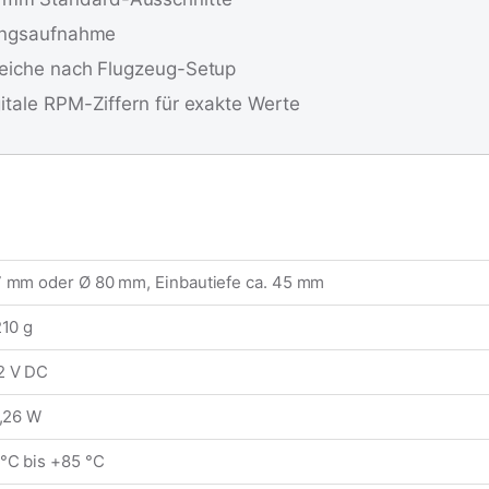
tungsaufnahme
ereiche nach Flugzeug-Setup
gitale RPM-Ziffern für exakte Werte
 mm oder Ø 80 mm, Einbautiefe ca. 45 mm
210 g
2 V DC
1,26 W
°C bis +85 °C