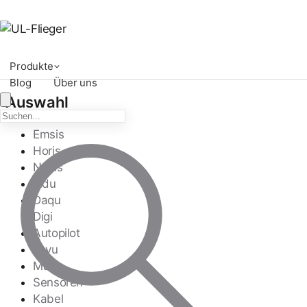
Produkte
Blog
Über uns
Auswahl
Emsis
Horis
Nesis
Indu
Daqu
Digi
Autopilot
Joyu
Magu
Sensoren
Kabel