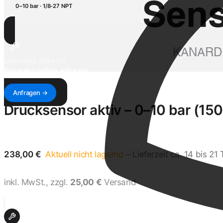
0–10 bar · 1/8-27 NPT
KANARDIA SERVICE
Reparatur online anfragen
Antwort innerhalb von 1–3 Werktagen — mit Kostenvoranschlag & Versandadresse.
Anfragen →
Drucksensor aktiv – 0–10 bar (150
238,00 €
Aktuell nicht lagernd
– Lieferzeit ca. 14 bis 2
inkl. MwSt., zzgl.
25,00 €
Versand