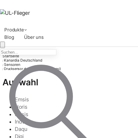
Produkte
Blog
Über uns
Startseite
Kanardia Deutschland
/
Sensoren
/
Drucksensor aktiv – 0–10 bar (150 psi)
/
Auswahl
Emsis
Horis
Nesis
Indu
Daqu
Digi