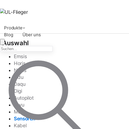
Produkte
Blog
Über uns
Auswahl
Emsis
Horis
Nesis
Indu
Daqu
Digi
Autopilot
Joyu
Magu
Sensoren
Kabel