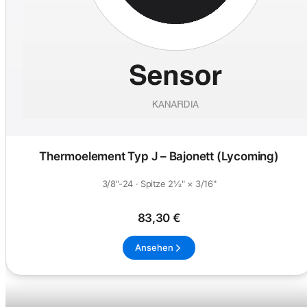
Thermoelement Typ J – Bajonett (Lycoming)
3/8"-24 · Spitze 2½" × 3/16"
83,30 €
Ansehen